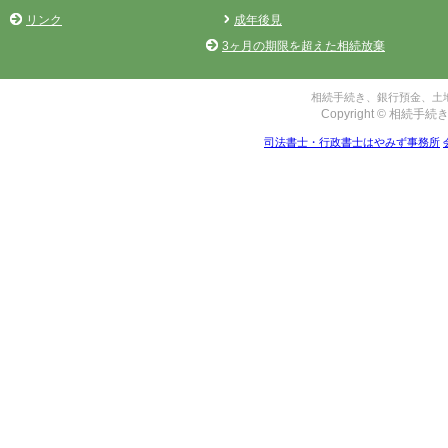
リンク
成年後見
3ヶ月の期限を超えた相続放棄
相続手続き、銀行預金、土地
Copyright © 相続手続き
司法書士・行政書士はやみず事務所