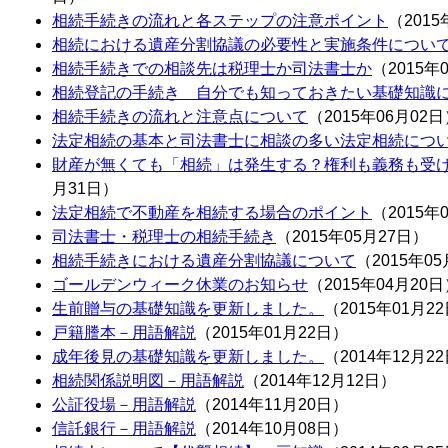
相続手続きの流れと各ステップの注意ポイント
（2015
相続における遺産分割協議の必要性と実施条件につい
相続手続きでの相談先は税理士か司法書士か
（2015年
相続登記の手続き 自分でも知っておきたい基礎知識
相続手続きの流れと注意点について
（2015年06月02
法定相続の基本と司法書士に相談の多い法定相続につ
財産が無くても「相続」は発生する？権利も義務も受
月31日）
法定相続で不動産を相続する場合のポイント
（2015年
司法書士・税理士の相続手続き
（2015年05月27日）
相続手続きにおける遺産分割協議について
（2015年0
ゴールデンウィーク休業のお知らせ
（2015年04月20
生前贈与の基礎知識を更新しました。
（2015年01月2
戸籍謄本－用語解説
（2015年01月22日）
成年後見の基礎知識を更新しました。
（2014年12月2
相続関係説明図－用語解説
（2014年12月12日）
公証役場－用語解説
（2014年11月20日）
信託銀行－用語解説
（2014年10月08日）