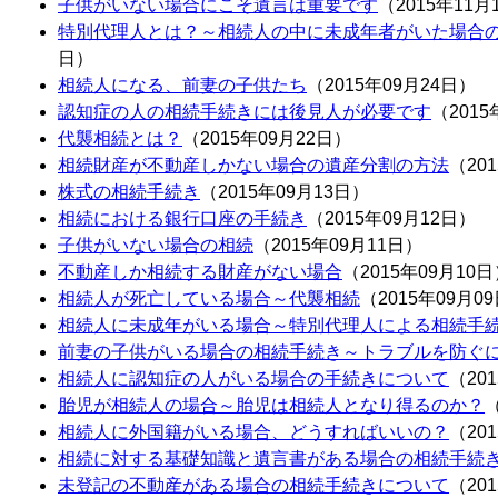
子供がいない場合にこそ遺言は重要です
（2015年11月
特別代理人とは？～相続人の中に未成年者がいた場合
日）
相続人になる、前妻の子供たち
（2015年09月24日）
認知症の人の相続手続きには後見人が必要です
（2015
代襲相続とは？
（2015年09月22日）
相続財産が不動産しかない場合の遺産分割の方法
（20
株式の相続手続き
（2015年09月13日）
相続における銀行口座の手続き
（2015年09月12日）
子供がいない場合の相続
（2015年09月11日）
不動産しか相続する財産がない場合
（2015年09月10
相続人が死亡している場合～代襲相続
（2015年09月0
相続人に未成年がいる場合～特別代理人による相続手
前妻の子供がいる場合の相続手続き～トラブルを防ぐ
相続人に認知症の人がいる場合の手続きについて
（20
胎児が相続人の場合～胎児は相続人となり得るのか？
（
相続人に外国籍がいる場合、どうすればいいの？
（20
相続に対する基礎知識と遺言書がある場合の相続手続
未登記の不動産がある場合の相続手続きについて
（20