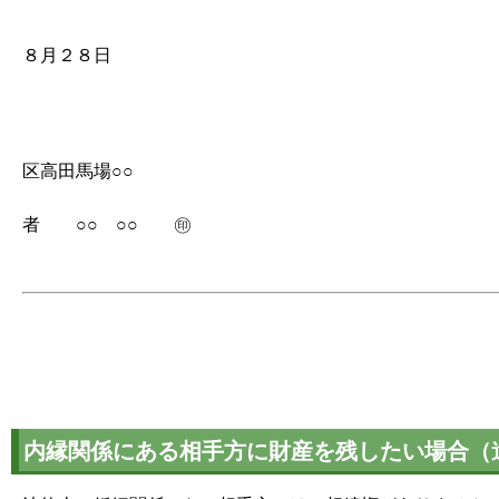
平成２
８月２８日
東京都
区高田馬場○○
遺
者 ○○ ○○ ㊞
内縁関係にある相手方に財産を残したい場合（