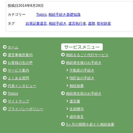
投稿日2014年8月28日
カテゴリー
Topics
,
相続手続き基礎知識
タグ
自筆証書遺言
,
相続手続き
,
遺言執行者
,
遺贈
,
祭祀財産
ホーム
運営事務所案内
相続まるごと代行サービス
お客様の生の声
相続発生後のお手続き
サービス案内
不動産の手続き
よくある質問
預貯金の手続き
代表インタビュー
相続放棄
Topics
相続発生前のお手続き
サイトマップ
遺言書
プライバシーポリシー
生前贈与
成年後見
3ヶ月の期限を超えた相続放棄