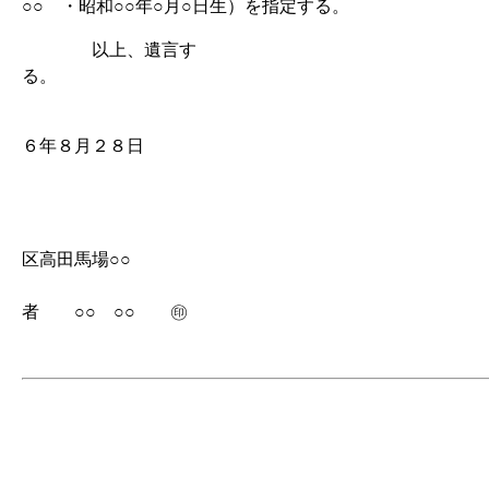
○○ ・昭和○○年○月○日生）を指定する。
以上、遺言す
る
平
６年８月２８日
東京都
区高田馬場○○
遺
者 ○○ ○○ ㊞