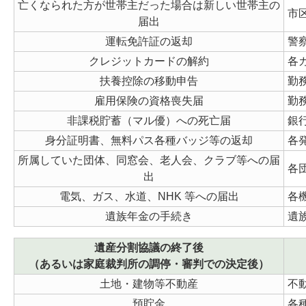
亡くなられた方が世帯主だった場合は新しい世帯主の
市
届出
運転免許証の返却
警
クレジットカードの解約
各
扶養控除の移動申告
勤
雇用保険の資格喪失届
勤
非課税貯蓄（マル優）への死亡届
銀
身分証明書、無料パス各種バッジ等の返却
各
所属していた団体、同窓会、老人会、クラブ等への届
各
出
電気、ガス、水道、NHK 等への届出
各
遺族年金の手続き
遺
遺産分割協議の終了後
（あるいは家庭裁判所の調停・審判での決定後）
土地・建物等不動産
不
預貯金
各