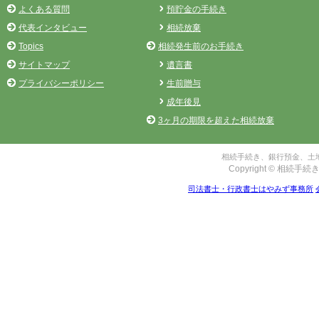
よくある質問
預貯金の手続き
代表インタビュー
相続放棄
Topics
相続発生前のお手続き
サイトマップ
遺言書
プライバシーポリシー
生前贈与
成年後見
3ヶ月の期限を超えた相続放棄
相続手続き、銀行預金、土地
Copyright © 相続手続き
司法書士・行政書士はやみず事務所