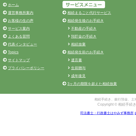
ホーム
運営事務所案内
相続まるごと代行サービス
お客様の生の声
相続発生後のお手続き
サービス案内
不動産の手続き
よくある質問
預貯金の手続き
代表インタビュー
相続放棄
Topics
相続発生前のお手続き
サイトマップ
遺言書
プライバシーポリシー
生前贈与
成年後見
3ヶ月の期限を超えた相続放棄
相続手続き、銀行預金、土地
Copyright © 相続手続き
司法書士・行政書士はやみず事務所