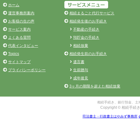
ホーム
運営事務所案内
相続まるごと代行サービス
お客様の生の声
相続発生後のお手続き
サービス案内
不動産の手続き
よくある質問
預貯金の手続き
代表インタビュー
相続放棄
Topics
相続発生前のお手続き
サイトマップ
遺言書
プライバシーポリシー
生前贈与
成年後見
3ヶ月の期限を超えた相続放棄
相続手続き、銀行預金、土地
Copyright © 相続手続き
司法書士・行政書士はやみず事務所