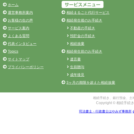
ホーム
運営事務所案内
相続まるごと代行サービス
お客様の生の声
相続発生後のお手続き
サービス案内
不動産の手続き
よくある質問
預貯金の手続き
代表インタビュー
相続放棄
Topics
相続発生前のお手続き
サイトマップ
遺言書
プライバシーポリシー
生前贈与
成年後見
3ヶ月の期限を超えた相続放棄
相続手続き、銀行預金、土地
Copyright © 相続手続き
司法書士・行政書士はやみず事務所