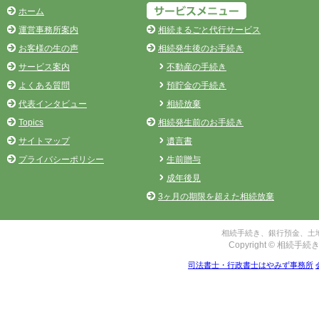
ホーム
運営事務所案内
相続まるごと代行サービス
お客様の生の声
相続発生後のお手続き
サービス案内
不動産の手続き
よくある質問
預貯金の手続き
代表インタビュー
相続放棄
Topics
相続発生前のお手続き
サイトマップ
遺言書
プライバシーポリシー
生前贈与
成年後見
3ヶ月の期限を超えた相続放棄
相続手続き、銀行預金、土地
Copyright © 相続手続き
司法書士・行政書士はやみず事務所