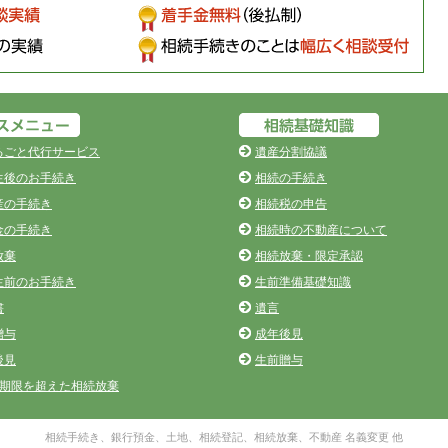
るごと代行サービス
遺産分割協議
生後のお手続き
相続の手続き
産の手続き
相続税の申告
金の手続き
相続時の不動産について
放棄
相続放棄・限定承認
生前のお手続き
生前準備基礎知識
書
遺言
贈与
成年後見
後見
生前贈与
の期限を超えた相続放棄
相続手続き、銀行預金、土地、相続登記、相続放棄、不動産 名義変更 他